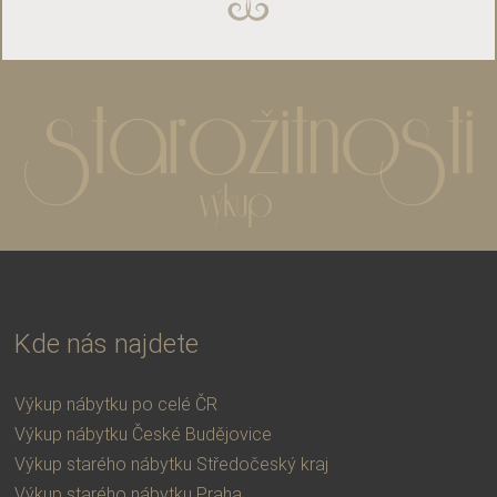
Kde nás najdete
Výkup nábytku po celé ČR
Výkup nábytku České Budějovice
Výkup starého nábytku Středočeský kraj
Výkup starého nábytku Praha