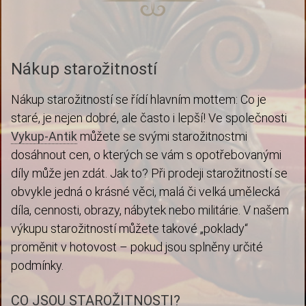
Nákup starožitností
Nákup starožitností se řídí hlavním mottem: Co je
staré, je nejen dobré, ale často i lepší! Ve společnosti
Vykup-Antik
můžete se svými starožitnostmi
dosáhnout cen, o kterých se vám s opotřebovanými
díly může jen zdát. Jak to? Při prodeji starožitností se
obvykle jedná o krásné věci, malá či velká umělecká
díla, cennosti, obrazy, nábytek nebo militárie. V našem
výkupu starožitností můžete takové „poklady“
proměnit v hotovost – pokud jsou splněny určité
podmínky.
CO JSOU STAROŽITNOSTI?