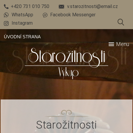
+420 731 010 750
v.starozitnosti@email.cz
WhatsApp
Facebook Messenger
Instagram
ÚVODNÍ STRANA
menu
Menu
Starožitnosti